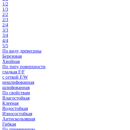
1/2
1/3
2/2
2/3
2/4
3/3
3/4
4/4
5/5
По виду древесины
Березовая
Хвойная
По типу поверхности
гладкая F/F
с сеткой F/W
нешлифованная
шлифованная
По свойствам
Влагостойкая
Клееная
Водостойкая
Износостойкая
Антискользящая
Гибкая
По применению