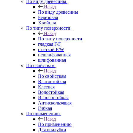
По виду древесины
Назад
По виду древесины
Березовая
Хвойная
По типу поверхности
Назад
По типу поверхности
гладкая F/F
с сеткой F/W
нешлифованная
шлифованная
По свойствам
Назад
По свойствам
Влагостойкая
Клееная
Водостойкая
Износостойкая
Антискользящая
Гибкая
По применению
Назад
По применению
Для опалубки