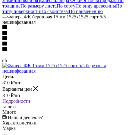
Ламинированная фанера
Фанера ФСФ
Оптовая продажа
По
толщине
По размеру листа
По сорту
По виду древесины
По
типу поверхности
По свойствам
По применению
—
Фанера ФК березовая 15 мм 1525х1525 сорт 5/5
нешлифованная
Цена:
810
₽
/шт
Варианты цен
810
₽
/шт
Подробности
за лист.
Много
Нашли дешевле?
Характеристики
Марка
—