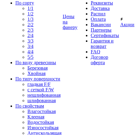
По сорту
Реквизиты
1/1
Доставка
1/2
Распил
Цены
1/3
Оплата
на
2/2
Вакансии
Акции
фанеру
2/3
Партнеры
2/4
Сертификаты
3/3
Гарантия и
3/4
возврат
4/4
FAQ
5/5
Договор
По виду древесины
оферта
Березовая
Хвойная
По типу поверхности
гладкая F/F
с сеткой F/W
нешлифованная
шлифованная
По свойствам
Влагостойкая
Клееная
Водостойкая
Износостойкая
Антискользящая