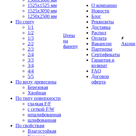
1525x1525 мм
О компании
1525х3050 мм
Новости
1250х2500 мм
Блог
По сорту
Реквизиты
1/1
Доставка
1/2
Распил
Цены
1/3
Оплата
на
2/2
Вакансии
Акции
фанеру
2/3
Партнеры
2/4
Сертификаты
3/3
Гарантия и
3/4
возврат
4/4
FAQ
5/5
Договор
По виду древесины
оферта
Березовая
Хвойная
По типу поверхности
гладкая F/F
с сеткой F/W
нешлифованная
шлифованная
По свойствам
Влагостойкая