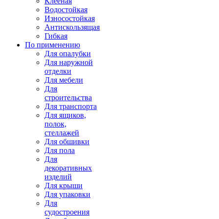
Клееная
Водостойкая
Износостойкая
Антискользящая
Гибкая
По применению
Для опалубки
Для наружной
отделки
Для мебели
Для
строительства
Для транспорта
Для ящиков,
полок,
стеллажей
Для обшивки
Для пола
Для
декоративных
изделий
Для крыши
Для упаковки
Для
судостроения