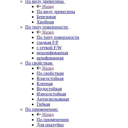
По виду древесины
Назад
По виду древесины
Березовая
Хвойная
По типу поверхности
Назад
По типу поверхности
гладкая F/F
с сеткой F/W
нешлифованная
шлифованная
По свойствам
Назад
По свойствам
Влагостойкая
Клееная
Водостойкая
Износостойкая
Антискользящая
Гибкая
По применению
Назад
По применению
Для опалубки