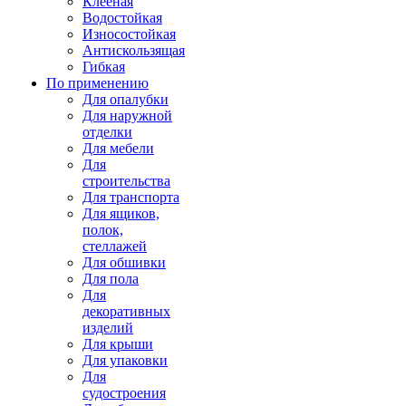
Клееная
Водостойкая
Износостойкая
Антискользящая
Гибкая
По применению
Для опалубки
Для наружной
отделки
Для мебели
Для
строительства
Для транспорта
Для ящиков,
полок,
стеллажей
Для обшивки
Для пола
Для
декоративных
изделий
Для крыши
Для упаковки
Для
судостроения