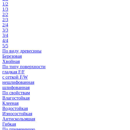
1/2
1/3
2/2
2/3
2/4
3/3
3/4
4/4
5/5
По виду древесины
Березовая
Хвойная
По типу поверхности
гладкая F/F
с сеткой F/W
нешлифованная
шлифованная
По свойствам
Влагостойкая
Клееная
Водостойкая
Износостойкая
Антискользящая
Гибкая
По применению