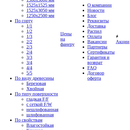
1525x1525 мм
О компании
1525х3050 мм
Новости
1250х2500 мм
Блог
По сорту
Реквизиты
1/1
Доставка
1/2
Распил
Цены
1/3
Оплата
на
2/2
Вакансии
Акции
фанеру
2/3
Партнеры
2/4
Сертификаты
3/3
Гарантия и
3/4
возврат
4/4
FAQ
5/5
Договор
По виду древесины
оферта
Березовая
Хвойная
По типу поверхности
гладкая F/F
с сеткой F/W
нешлифованная
шлифованная
По свойствам
Влагостойкая