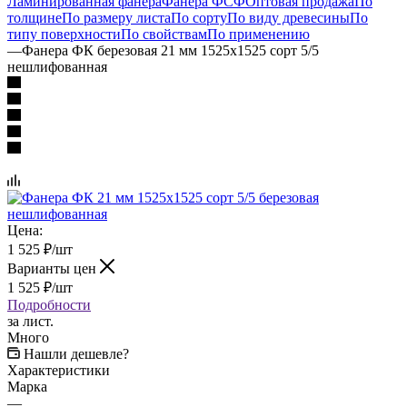
Ламинированная фанера
Фанера ФСФ
Оптовая продажа
По
толщине
По размеру листа
По сорту
По виду древесины
По
типу поверхности
По свойствам
По применению
—
Фанера ФК березовая 21 мм 1525х1525 сорт 5/5
нешлифованная
Цена:
1 525
₽
/шт
Варианты цен
1 525
₽
/шт
Подробности
за лист.
Много
Нашли дешевле?
Характеристики
Марка
—