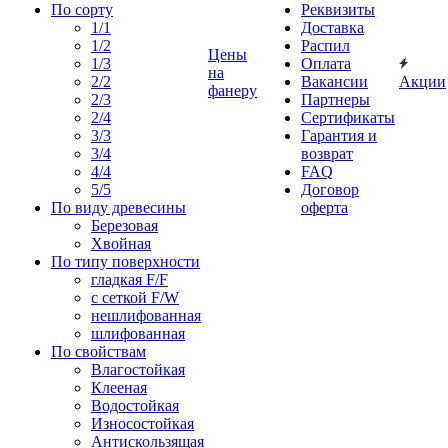
По сорту
Реквизиты
1/1
Доставка
1/2
Распил
Цены
1/3
Оплата
на
2/2
Вакансии
Акции
фанеру
2/3
Партнеры
2/4
Сертификаты
3/3
Гарантия и
3/4
возврат
4/4
FAQ
5/5
Договор
По виду древесины
оферта
Березовая
Хвойная
По типу поверхности
гладкая F/F
с сеткой F/W
нешлифованная
шлифованная
По свойствам
Влагостойкая
Клееная
Водостойкая
Износостойкая
Антискользящая