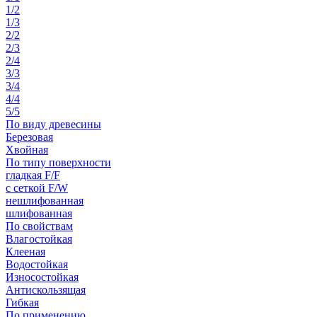
1/2
1/3
2/2
2/3
2/4
3/3
3/4
4/4
5/5
По виду древесины
Березовая
Хвойная
По типу поверхности
гладкая F/F
с сеткой F/W
нешлифованная
шлифованная
По свойствам
Влагостойкая
Клееная
Водостойкая
Износостойкая
Антискользящая
Гибкая
По применению