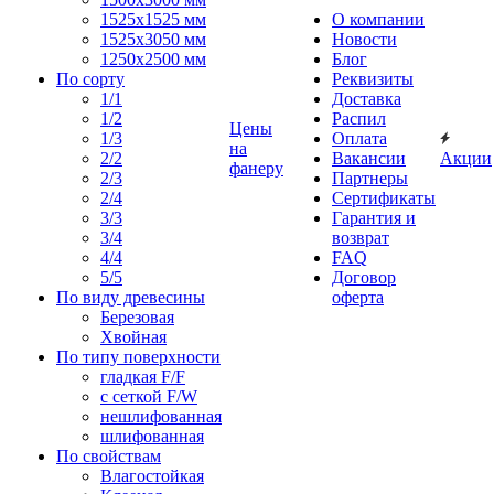
1525x1525 мм
О компании
1525х3050 мм
Новости
1250х2500 мм
Блог
По сорту
Реквизиты
1/1
Доставка
1/2
Распил
Цены
1/3
Оплата
на
2/2
Вакансии
Акции
фанеру
2/3
Партнеры
2/4
Сертификаты
3/3
Гарантия и
3/4
возврат
4/4
FAQ
5/5
Договор
По виду древесины
оферта
Березовая
Хвойная
По типу поверхности
гладкая F/F
с сеткой F/W
нешлифованная
шлифованная
По свойствам
Влагостойкая