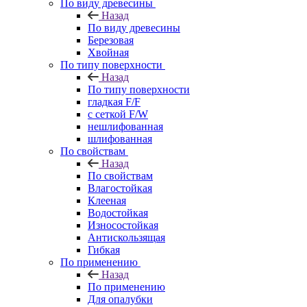
По виду древесины
Назад
По виду древесины
Березовая
Хвойная
По типу поверхности
Назад
По типу поверхности
гладкая F/F
с сеткой F/W
нешлифованная
шлифованная
По свойствам
Назад
По свойствам
Влагостойкая
Клееная
Водостойкая
Износостойкая
Антискользящая
Гибкая
По применению
Назад
По применению
Для опалубки