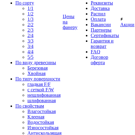
По сорту
Реквизиты
1/1
Доставка
1/2
Распил
Цены
1/3
Оплата
на
2/2
Вакансии
Акции
фанеру
2/3
Партнеры
2/4
Сертификаты
3/3
Гарантия и
3/4
возврат
4/4
FAQ
5/5
Договор
По виду древесины
оферта
Березовая
Хвойная
По типу поверхности
гладкая F/F
с сеткой F/W
нешлифованная
шлифованная
По свойствам
Влагостойкая
Клееная
Водостойкая
Износостойкая
Антискользящая