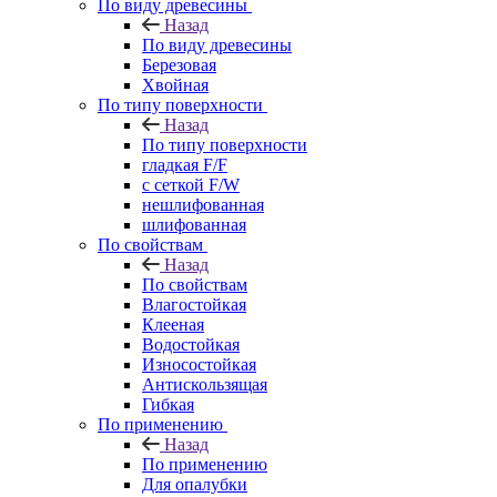
По виду древесины
Назад
По виду древесины
Березовая
Хвойная
По типу поверхности
Назад
По типу поверхности
гладкая F/F
с сеткой F/W
нешлифованная
шлифованная
По свойствам
Назад
По свойствам
Влагостойкая
Клееная
Водостойкая
Износостойкая
Антискользящая
Гибкая
По применению
Назад
По применению
Для опалубки