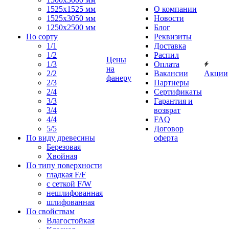
1525x1525 мм
О компании
1525х3050 мм
Новости
1250х2500 мм
Блог
По сорту
Реквизиты
1/1
Доставка
1/2
Распил
Цены
1/3
Оплата
на
2/2
Вакансии
Акции
фанеру
2/3
Партнеры
2/4
Сертификаты
3/3
Гарантия и
3/4
возврат
4/4
FAQ
5/5
Договор
По виду древесины
оферта
Березовая
Хвойная
По типу поверхности
гладкая F/F
с сеткой F/W
нешлифованная
шлифованная
По свойствам
Влагостойкая