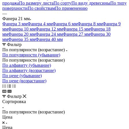
продажа
По размеру листа
По сорту
По виду древесины
По типу
поверхности
По свойствам
По применению
—
Фанера 21 мм
Фанера 3 мм
Фанера 4 мм
Фанера 6 мм
Фанера 8 мм
Фанера 9
мм
Фанера 10 мм
Фанера 12 мм
Фанера 15 мм
Фанера 18
мм
Фанера 20 мм
Фанера 24 мм
Фанера 27 мм
Фанера 30
мм
Фанера 35 мм
Фанера 40 мм
Фильтр
По популярности (возрастание)
По популярности (убывание)
По популярности (возрастание)
По алфавиту (убывание)
По алфавиту (возрастание)
По цене (убывание)
По цене (возрастание)
Фильтр
Сортировка
По популярности (возрастание)
Цена
Цена