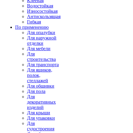
Клееная
Водостойкая
Износостойкая
Антискользящая
Гибкая
По применению
Для опалубки
Для наружной
отделки
Для мебели
Для
строительства
Для транспорта
Для ящиков,
полок,
стеллажей
Для обшивки
Для пола
Для
декоративных
изделий
Для крыши
Для упаковки
Для
судостроения