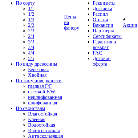
По сорту
Реквизиты
1/1
Доставка
1/2
Распил
Цены
1/3
Оплата
на
2/2
Вакансии
Акции
фанеру
2/3
Партнеры
2/4
Сертификаты
3/3
Гарантия и
3/4
возврат
4/4
FAQ
5/5
Договор
По виду древесины
оферта
Березовая
Хвойная
По типу поверхности
гладкая F/F
с сеткой F/W
нешлифованная
шлифованная
По свойствам
Влагостойкая
Клееная
Водостойкая
Износостойкая
Антискользящая