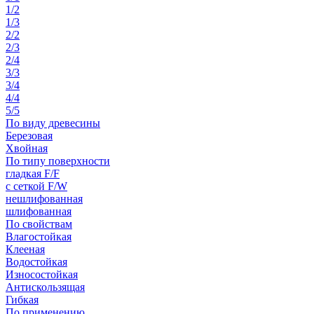
1/2
1/3
2/2
2/3
2/4
3/3
3/4
4/4
5/5
По виду древесины
Березовая
Хвойная
По типу поверхности
гладкая F/F
с сеткой F/W
нешлифованная
шлифованная
По свойствам
Влагостойкая
Клееная
Водостойкая
Износостойкая
Антискользящая
Гибкая
По применению