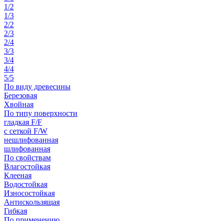
1/2
1/3
2/2
2/3
2/4
3/3
3/4
4/4
5/5
По виду древесины
Березовая
Хвойная
По типу поверхности
гладкая F/F
с сеткой F/W
нешлифованная
шлифованная
По свойствам
Влагостойкая
Клееная
Водостойкая
Износостойкая
Антискользящая
Гибкая
По применению