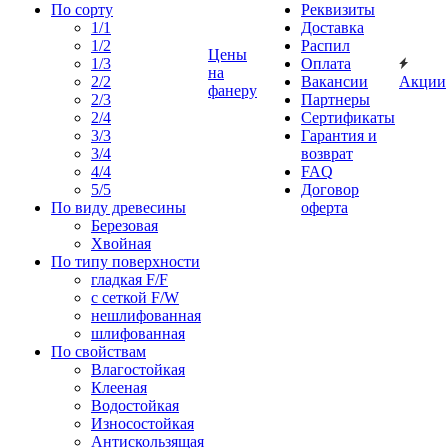
По сорту
Реквизиты
1/1
Доставка
1/2
Распил
Цены
1/3
Оплата
на
2/2
Вакансии
Акции
фанеру
2/3
Партнеры
2/4
Сертификаты
3/3
Гарантия и
3/4
возврат
4/4
FAQ
5/5
Договор
По виду древесины
оферта
Березовая
Хвойная
По типу поверхности
гладкая F/F
с сеткой F/W
нешлифованная
шлифованная
По свойствам
Влагостойкая
Клееная
Водостойкая
Износостойкая
Антискользящая