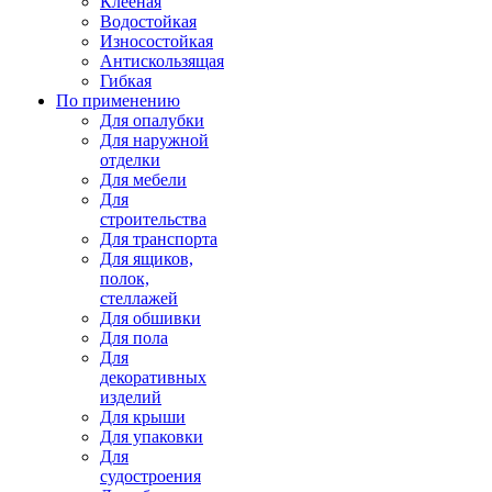
Клееная
Водостойкая
Износостойкая
Антискользящая
Гибкая
По применению
Для опалубки
Для наружной
отделки
Для мебели
Для
строительства
Для транспорта
Для ящиков,
полок,
стеллажей
Для обшивки
Для пола
Для
декоративных
изделий
Для крыши
Для упаковки
Для
судостроения