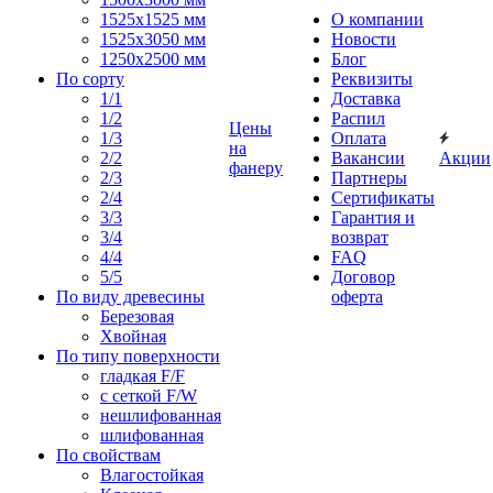
1525x1525 мм
О компании
1525х3050 мм
Новости
1250х2500 мм
Блог
По сорту
Реквизиты
1/1
Доставка
1/2
Распил
Цены
1/3
Оплата
на
2/2
Вакансии
Акции
фанеру
2/3
Партнеры
2/4
Сертификаты
3/3
Гарантия и
3/4
возврат
4/4
FAQ
5/5
Договор
По виду древесины
оферта
Березовая
Хвойная
По типу поверхности
гладкая F/F
с сеткой F/W
нешлифованная
шлифованная
По свойствам
Влагостойкая