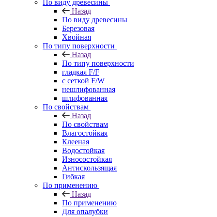
По виду древесины
Назад
По виду древесины
Березовая
Хвойная
По типу поверхности
Назад
По типу поверхности
гладкая F/F
с сеткой F/W
нешлифованная
шлифованная
По свойствам
Назад
По свойствам
Влагостойкая
Клееная
Водостойкая
Износостойкая
Антискользящая
Гибкая
По применению
Назад
По применению
Для опалубки