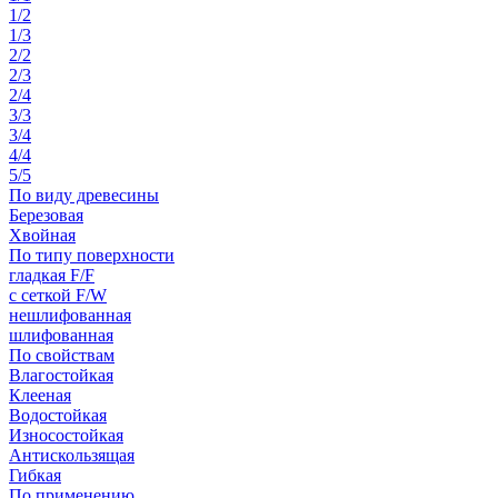
1/2
1/3
2/2
2/3
2/4
3/3
3/4
4/4
5/5
По виду древесины
Березовая
Хвойная
По типу поверхности
гладкая F/F
с сеткой F/W
нешлифованная
шлифованная
По свойствам
Влагостойкая
Клееная
Водостойкая
Износостойкая
Антискользящая
Гибкая
По применению