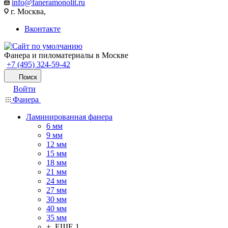
info@faneramonolit.ru
г. Москва,
Вконтакте
Фанера и пиломатериалы в Москве
+7 (495) 324-59-42
Поиск
Войти
Фанера
Ламинированная фанера
6 мм
9 мм
12 мм
15 мм
18 мм
21 мм
24 мм
27 мм
30 мм
40 мм
35 мм
+ ЕЩЕ 1