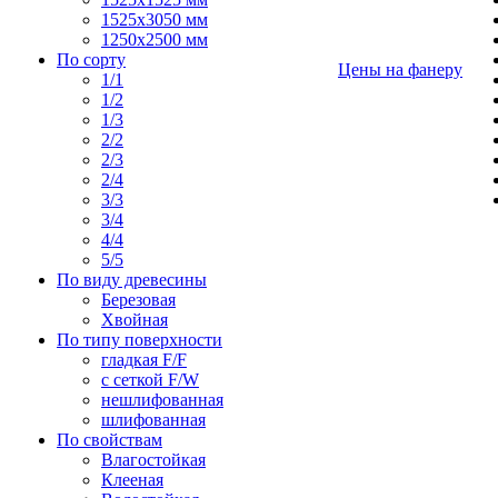
1525х3050 мм
1250х2500 мм
По сорту
Цены на фанеру
1/1
1/2
1/3
2/2
2/3
2/4
3/3
3/4
4/4
5/5
По виду древесины
Березовая
Хвойная
По типу поверхности
гладкая F/F
с сеткой F/W
нешлифованная
шлифованная
По свойствам
Влагостойкая
Клееная