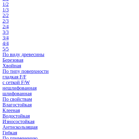
1/2
1/3
2/2
2/3
2/4
3/3
3/4
4/4
5/5
По виду древесины
Березовая
Хвойная
По типу поверхности
гладкая F/F
с сеткой F/W
нешлифованная
шлифованная
По свойствам
Влагостойкая
Клееная
Водостойкая
Износостойкая
Антискользящая
Гибкая
По применению