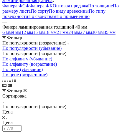
Ламинированная фанера
Фанера ФСФ
Фанера ФК
Оптовая продажа
По толщине
По
размеру листа
По сорту
По виду древесины
По типу
поверхности
По свойствам
По применению
—
Фанера ламинированная толщиной 40 мм
6 мм
9 мм
12 мм
15 мм
18 мм
21 мм
24 мм
27 мм
30 мм
35 мм
Фильтр
По популярности (возрастание)
По популярности (убывание)
По популярности (возрастание)
По алфавиту (убывание)
По алфавиту (возрастание)
По цене (убывание)
По цене (возрастание)
Фильтр
Сортировка
По популярности (возрастание)
Цена
Цена