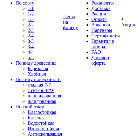
По сорту
Реквизиты
1/1
Доставка
1/2
Распил
Цены
1/3
Оплата
на
2/2
Вакансии
Акции
фанеру
2/3
Партнеры
2/4
Сертификаты
3/3
Гарантия и
3/4
возврат
4/4
FAQ
5/5
Договор
По виду древесины
оферта
Березовая
Хвойная
По типу поверхности
гладкая F/F
с сеткой F/W
нешлифованная
шлифованная
По свойствам
Влагостойкая
Клееная
Водостойкая
Износостойкая
Антискользящая