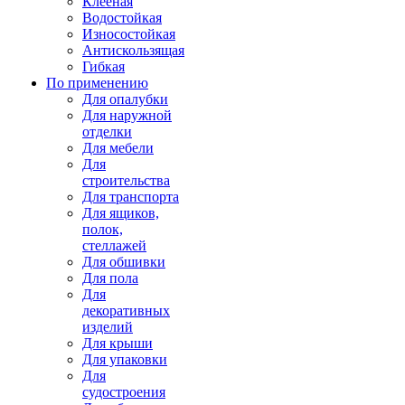
Клееная
Водостойкая
Износостойкая
Антискользящая
Гибкая
По применению
Для опалубки
Для наружной
отделки
Для мебели
Для
строительства
Для транспорта
Для ящиков,
полок,
стеллажей
Для обшивки
Для пола
Для
декоративных
изделий
Для крыши
Для упаковки
Для
судостроения