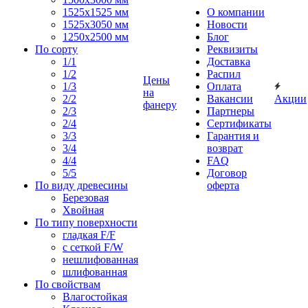
1525x1525 мм
О компании
1525х3050 мм
Новости
1250х2500 мм
Блог
По сорту
Реквизиты
1/1
Доставка
1/2
Распил
Цены
1/3
Оплата
на
2/2
Вакансии
Акции
фанеру
2/3
Партнеры
2/4
Сертификаты
3/3
Гарантия и
3/4
возврат
4/4
FAQ
5/5
Договор
По виду древесины
оферта
Березовая
Хвойная
По типу поверхности
гладкая F/F
с сеткой F/W
нешлифованная
шлифованная
По свойствам
Влагостойкая