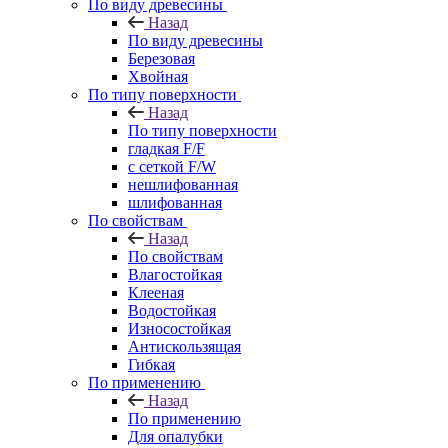
По виду древесины
Назад
По виду древесины
Березовая
Хвойная
По типу поверхности
Назад
По типу поверхности
гладкая F/F
с сеткой F/W
нешлифованная
шлифованная
По свойствам
Назад
По свойствам
Влагостойкая
Клееная
Водостойкая
Износостойкая
Антискользящая
Гибкая
По применению
Назад
По применению
Для опалубки