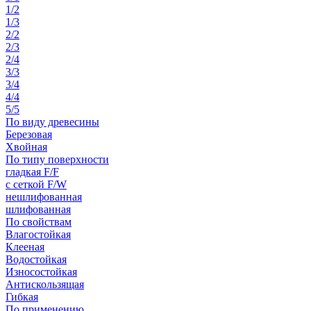
1/2
1/3
2/2
2/3
2/4
3/3
3/4
4/4
5/5
По виду древесины
Березовая
Хвойная
По типу поверхности
гладкая F/F
с сеткой F/W
нешлифованная
шлифованная
По свойствам
Влагостойкая
Клееная
Водостойкая
Износостойкая
Антискользящая
Гибкая
По применению