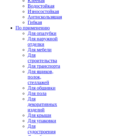
Клееная
Водостойкая
Износостойкая
Антискользящая
Гибкая
По применению
Для опалубки
Для наружной
отделки
Для мебели
Для
строительства
Для транспорта
Для ящиков,
полок,
стеллажей
Для обшивки
Для пола
Для
декоративных
изделий
Для крыши
Для упаковки
Для
судостроения