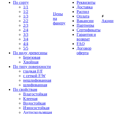
По сорту
Реквизиты
1/1
Доставка
1/2
Распил
Цены
1/3
Оплата
на
2/2
Вакансии
Акции
фанеру
2/3
Партнеры
2/4
Сертификаты
3/3
Гарантия и
3/4
возврат
4/4
FAQ
5/5
Договор
По виду древесины
оферта
Березовая
Хвойная
По типу поверхности
гладкая F/F
с сеткой F/W
нешлифованная
шлифованная
По свойствам
Влагостойкая
Клееная
Водостойкая
Износостойкая
Антискользящая