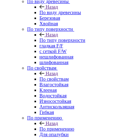
По виду древесины
Назад
По виду древесины
Березовая
Хвойная
По типу поверхности
Назад
По типу поверхности
гладкая F/F
с сеткой F/W
нешлифованная
шлифованная
По свойствам
Назад
По свойствам
Влагостойкая
Клееная
Водостойкая
Износостойкая
Антискользящая
Гибкая
По применению
Назад
По применению
Для опалубки