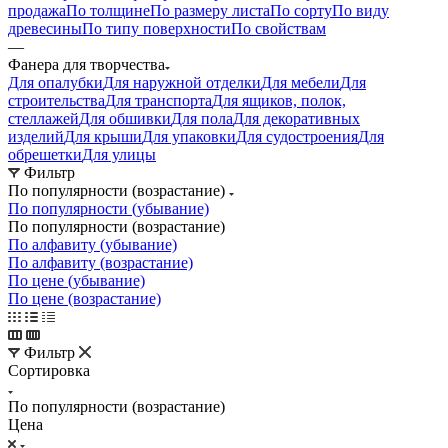
продажа
По толщине
По размеру листа
По сорту
По виду
древесины
По типу поверхности
По свойствам
—
Фанера для творчества
Для опалубки
Для наружной отделки
Для мебели
Для
строительства
Для транспорта
Для ящиков, полок,
стеллажей
Для обшивки
Для пола
Для декоративных
изделий
Для крыши
Для упаковки
Для судостроения
Для
обрешетки
Для улицы
Фильтр
По популярности (возрастание)
По популярности (убывание)
По популярности (возрастание)
По алфавиту (убывание)
По алфавиту (возрастание)
По цене (убывание)
По цене (возрастание)
Фильтр
Сортировка
По популярности (возрастание)
Цена