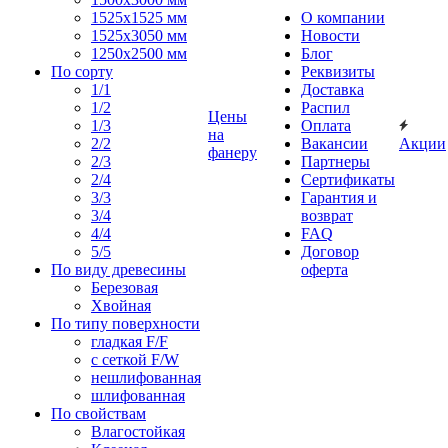
1525x1525 мм
О компании
1525х3050 мм
Новости
1250х2500 мм
Блог
По сорту
Реквизиты
1/1
Доставка
1/2
Распил
Цены
1/3
Оплата
на
2/2
Вакансии
Акции
фанеру
2/3
Партнеры
2/4
Сертификаты
3/3
Гарантия и
3/4
возврат
4/4
FAQ
5/5
Договор
По виду древесины
оферта
Березовая
Хвойная
По типу поверхности
гладкая F/F
с сеткой F/W
нешлифованная
шлифованная
По свойствам
Влагостойкая