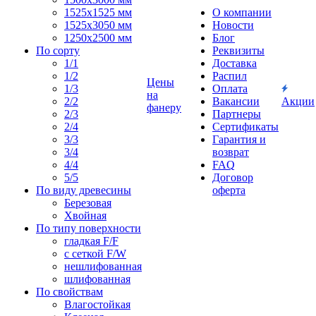
1525x1525 мм
О компании
1525х3050 мм
Новости
1250х2500 мм
Блог
По сорту
Реквизиты
1/1
Доставка
1/2
Распил
Цены
1/3
Оплата
на
2/2
Вакансии
Акции
фанеру
2/3
Партнеры
2/4
Сертификаты
3/3
Гарантия и
3/4
возврат
4/4
FAQ
5/5
Договор
По виду древесины
оферта
Березовая
Хвойная
По типу поверхности
гладкая F/F
с сеткой F/W
нешлифованная
шлифованная
По свойствам
Влагостойкая