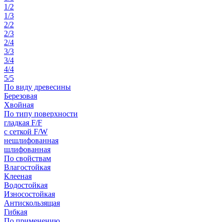
1/2
1/3
2/2
2/3
2/4
3/3
3/4
4/4
5/5
По виду древесины
Березовая
Хвойная
По типу поверхности
гладкая F/F
с сеткой F/W
нешлифованная
шлифованная
По свойствам
Влагостойкая
Клееная
Водостойкая
Износостойкая
Антискользящая
Гибкая
По применению