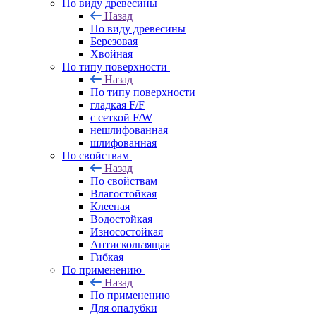
По виду древесины
Назад
По виду древесины
Березовая
Хвойная
По типу поверхности
Назад
По типу поверхности
гладкая F/F
с сеткой F/W
нешлифованная
шлифованная
По свойствам
Назад
По свойствам
Влагостойкая
Клееная
Водостойкая
Износостойкая
Антискользящая
Гибкая
По применению
Назад
По применению
Для опалубки