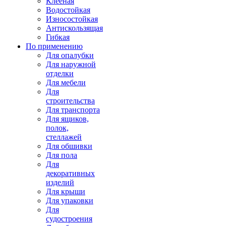
Клееная
Водостойкая
Износостойкая
Антискользящая
Гибкая
По применению
Для опалубки
Для наружной
отделки
Для мебели
Для
строительства
Для транспорта
Для ящиков,
полок,
стеллажей
Для обшивки
Для пола
Для
декоративных
изделий
Для крыши
Для упаковки
Для
судостроения