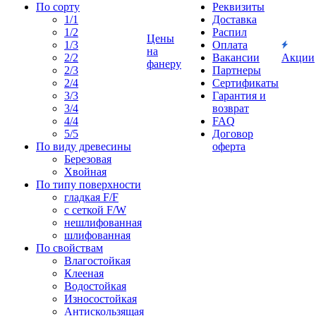
По сорту
Реквизиты
1/1
Доставка
1/2
Распил
Цены
1/3
Оплата
на
2/2
Вакансии
Акции
фанеру
2/3
Партнеры
2/4
Сертификаты
3/3
Гарантия и
3/4
возврат
4/4
FAQ
5/5
Договор
По виду древесины
оферта
Березовая
Хвойная
По типу поверхности
гладкая F/F
с сеткой F/W
нешлифованная
шлифованная
По свойствам
Влагостойкая
Клееная
Водостойкая
Износостойкая
Антискользящая