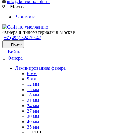
info@faneramonolit.ru
г. Москва,
Вконтакте
Фанера и пиломатериалы в Москве
+7 (495) 324-59-42
Поиск
Войти
Фанера
Ламинированная фанера
6 мм
9 мм
12 мм
15 мм
18 мм
21 мм
24 мм
27 мм
30 мм
40 мм
35 мм
+ ЕЩЕ 1