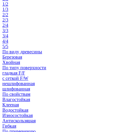
1/2
1/3
2/2
2/3
2/4
3/3
3/4
4/4
5/5
По виду древесины
Березовая
Хвойная
По типу поверхности
гладкая F/F
с сеткой F/W
нешлифованная
шлифованная
По свойствам
Влагостойкая
Клееная
Водостойкая
Износостойкая
Антискользящая
Гибкая
По применению