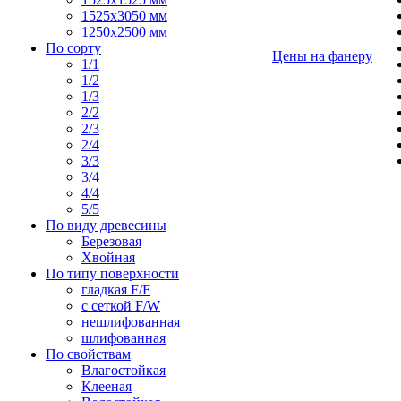
1525х3050 мм
1250х2500 мм
По сорту
Цены на фанеру
1/1
1/2
1/3
2/2
2/3
2/4
3/3
3/4
4/4
5/5
По виду древесины
Березовая
Хвойная
По типу поверхности
гладкая F/F
с сеткой F/W
нешлифованная
шлифованная
По свойствам
Влагостойкая
Клееная